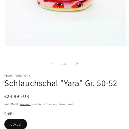
Medien
M
1
2
in
i
Modal
M
von
1
/
3
öffnen
ö
FRAU_TONKTONK
Schlauchschal "Yara" Gr. 50-52
Normaler
€24,99 EUR
Preis
inkl. MwSt.
Versand
wird beim Checkout berechnet
Größe
50-52