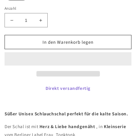
Anzahl
Verringere
Erhöhe
die
die
Menge
Menge
für
für
In den Warenkorb legen
Schlauchschal
Schlauchschal
&quot;Yara&quot;
&quot;Yara&quot;
Gr.
Gr.
50-
50-
52
52
Direkt versandfertig
Süßer Unisex Schlauchschal perfekt für die kalte Saison.
Der Schal ist mit
Herz & Liebe handgenäht
, in
Kleinserie
vom Berliner Label Frau_Tonktonk.