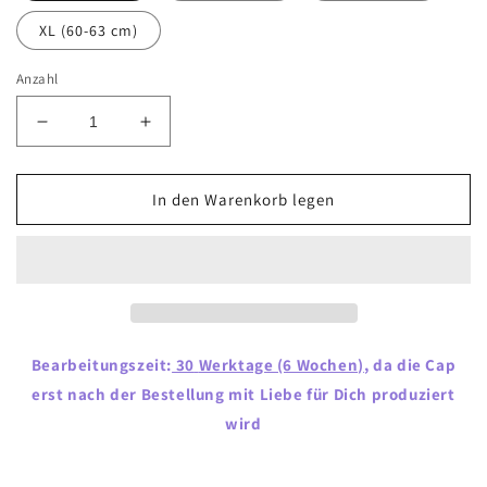
XL (60-63 cm)
Anzahl
Verringere
Erhöhe
die
die
Menge
Menge
für
für
In den Warenkorb legen
Mutausbruch-
Mutausbruch-
Cap
Cap
&quot;Schischi&quot;
&quot;Schischi&quot;
Bearbeitungszeit:
30
Werktage (6 Wochen)
, da die Cap
erst nach der Bestellung mit Liebe für Dich produziert
wird