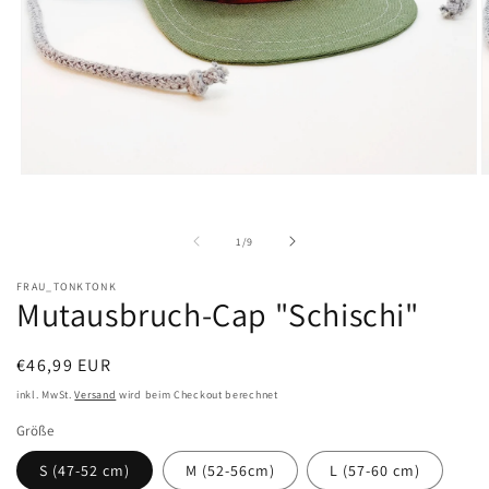
Medien
M
1
2
in
i
Modal
M
von
1
/
9
öffnen
ö
FRAU_TONKTONK
Mutausbruch-Cap "Schischi"
Normaler
€46,99 EUR
Preis
inkl. MwSt.
Versand
wird beim Checkout berechnet
Größe
S (47-52 cm)
M (52-56cm)
L (57-60 cm)