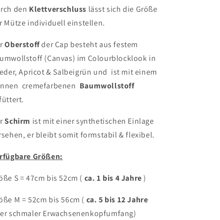
rch den
Klettverschluss
lässt sich die Größe
r Mütze individuell einstellen.
r
Oberstoff
der Cap besteht aus festem
umwollstoff (Canvas) im Colourblocklook in
ieder, Apricot & Salbeigrün und
ist mit einem
ünnen
cremefarbenen
Baumwollstoff
füttert.
r
Schirm
ist mit einer synthetischen Einlage
rsehen, er bleibt somit formstabil & flexibel.
rfügbare Größen:
öße S = 47cm bis 52cm (
ca. 1 bis 4 Jahre
)
öße M = 52cm bis 56cm (
ca. 5 bis 12 Jahre
er schmaler Erwachsenenkopfumfang)