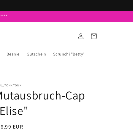
****
Einloggen
Warenkorb
Beanie
Gutschein
Scrunchi "Betty"
AU_TONKTONK
Mutausbruch-Cap
Elise"
ormaler
46,99 EUR