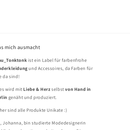
s mich ausmacht
au_Tonktonk
ist ein Label für farbenfrohe
nderkleidung
und Accessoires, da Farben für
e da sind!
les wird mit
Liebe & Herz
selbst
von Hand in
rlin
genäht und produziert.
her sind alle Produkte Unikate :)
h, Johanna, bin studierte Modedesignerin