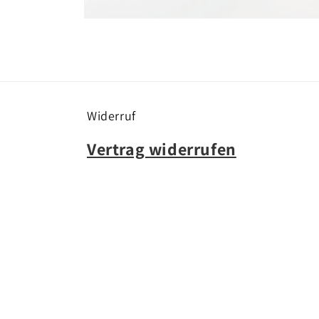
Medien
10
in
Modal
öffnen
Widerruf
Vertrag widerrufen