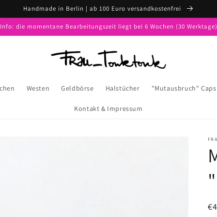
Handmade in Berlin | ab 100 Euro versandkostenfrei
*Info: die momentane Bearbeitungszeit liegt bei 6 Wochen (30 Werktage)
schen
Westen
Geldbörse
Halstücher
"Mutausbruch" Caps
Kontakt & Impressum
FR
"
N
€