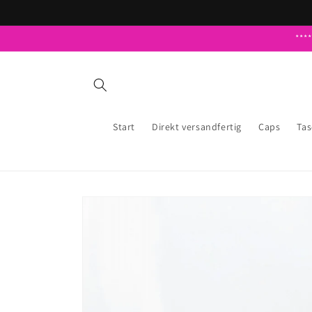
Direkt
zum
Inhalt
***
Start
Direkt versandfertig
Caps
Ta
Zu
Produktinformationen
springen