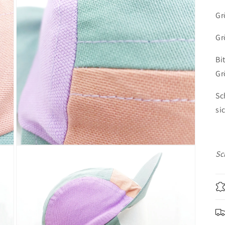
Gr
Gr
Bi
Gr
Sc
si
Medien
Sc
7
in
Modal
öffnen