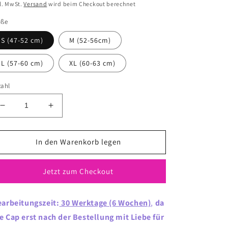
eis
l. MwSt.
Versand
wird beim Checkout berechnet
öße
S (47-52 cm)
M (52-56cm)
L (57-60 cm)
XL (60-63 cm)
zahl
Verringere
Erhöhe
die
die
Menge
Menge
für
für
In den Warenkorb legen
Mutausbruch-
Mutausbruch-
Cap
Cap
Jetzt zum Checkout
&quot;Elise&quot;
&quot;Elise&quot;
arbeitungszeit:
30
Werktage (6 Wochen)
,
da
e Cap erst nach der Bestellung mit Liebe für