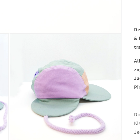
De
& 
tr
Al
zo
Ja
Pi
Di
Kl
Je