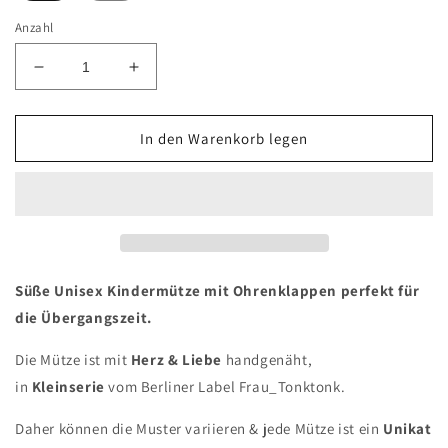
Anzahl
Verringere
Erhöhe
die
die
Menge
Menge
für
für
In den Warenkorb legen
Übergangsmütze
Übergangsmütze
&quot;Rosi&quot;
&quot;Rosi&quot;
Süße Unisex Kindermütze mit Ohrenklappen perfekt für
die Übergangszeit.
Die Mütze ist mit
Herz & Liebe
handgenäht,
in
Kleinserie
vom Berliner Label Frau_Tonktonk.
Daher können die Muster variieren & jede Mütze ist ein
Unikat