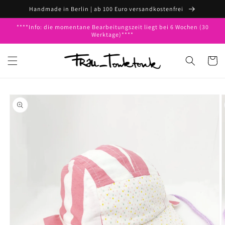
Direkt
Handmade in Berlin | ab 100 Euro versandkostenfrei
zum
Inhalt
****Info: die momentane Bearbeitungszeit liegt bei 6 Wochen (30
Werktage)****
Warenko
oduktinformationen
ringen