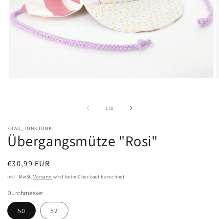
Medien
M
1
2
in
i
Modal
M
von
1
/
8
öffnen
ö
FRAU_TONKTONK
Übergangsmütze "Rosi"
Normaler
€30,99 EUR
Preis
inkl. MwSt.
Versand
wird beim Checkout berechnet
Durchmesser
50
52