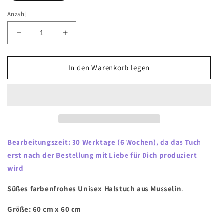
Anzahl
Verringere
Erhöhe
die
die
Menge
Menge
für
für
In den Warenkorb legen
Halstuch
Halstuch
aus
aus
Musselin
Musselin
&quot;Florin&quot;
&quot;Florin&quot;
Bearbeitungszeit:
30
Werktage (6 Wochen)
, da das Tuch
erst nach der Bestellung mit Liebe für Dich produziert
wird
Süßes farbenfrohes Unisex Halstuch aus Musselin.
Größe: 60 cm x 60 cm