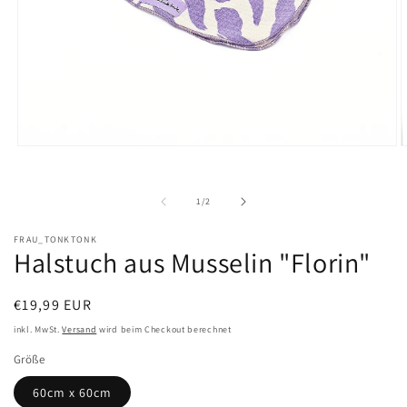
Medien
M
1
2
in
i
Modal
M
von
1
/
2
öffnen
ö
FRAU_TONKTONK
Halstuch aus Musselin "Florin"
Normaler
€19,99 EUR
Preis
inkl. MwSt.
Versand
wird beim Checkout berechnet
Größe
60cm x 60cm