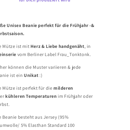
ße Unisex Beanie perfekt für die Frühjahr -&
rbstsaison.
e Mütze ist mit
Herz & Liebe handgenäht
, in
einserie
vom Berliner Label Frau_Tonktonk.
her können die Muster variieren & jede
anie ist ein
Unikat
:)
e Mütze ist perfekt für die
milderen
er
kühleren Temperaturen
im Frühjahr oder
rbst.
e Beanie besteht aus Jersey (95%
umwolle/ 5% Elasthan Standard 100