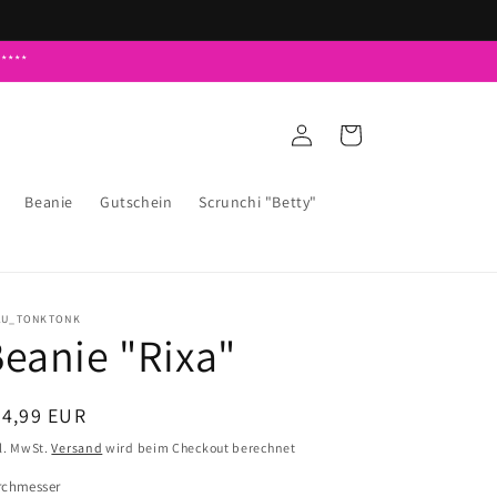
****
Einloggen
Warenkorb
Beanie
Gutschein
Scrunchi "Betty"
AU_TONKTONK
eanie "Rixa"
ormaler
24,99 EUR
eis
l. MwSt.
Versand
wird beim Checkout berechnet
rchmesser