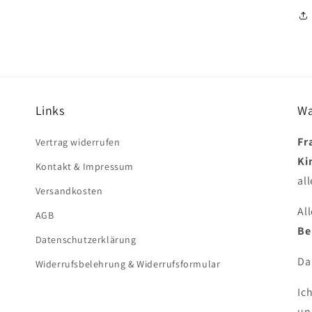
Links
Wa
Fr
Vertrag widerrufen
Ki
Kontakt & Impressum
all
Versandkosten
Al
AGB
Be
Datenschutzerklärung
Da
Widerrufsbelehrung & Widerrufsformular
Ic
un