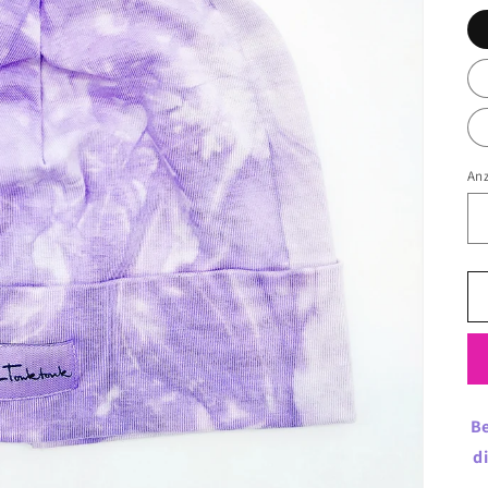
An
Be
d