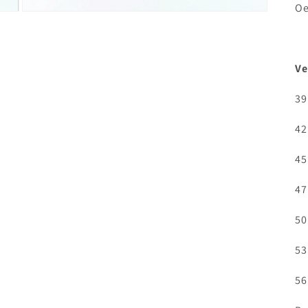
Oe
Medien
3
in
Modal
öffnen
Ve
39
42
45
47
50
53
56