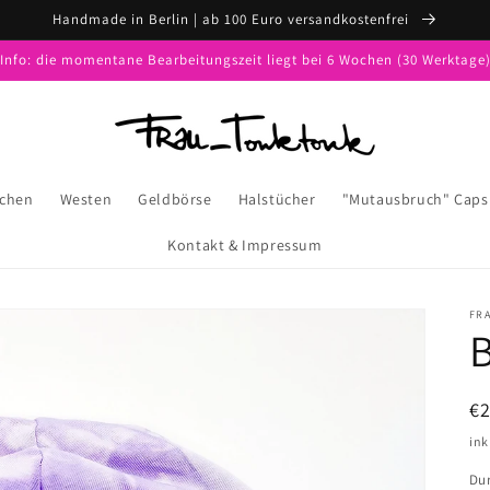
Handmade in Berlin | ab 100 Euro versandkostenfrei
*Info: die momentane Bearbeitungszeit liegt bei 6 Wochen (30 Werktage)
schen
Westen
Geldbörse
Halstücher
"Mutausbruch" Caps
Kontakt & Impressum
FR
B
N
€
Pr
ink
Du