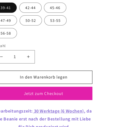
39-41
42-44
45-46
47-49
50-52
53-55
56-58
zahl
Verringere
Erhöhe
die
die
Menge
Menge
für
für
In den Warenkorb legen
Beanie
Beanie
&quot;Rixa&quot;
&quot;Rixa&quot;
Jetzt zum Checkout
arbeitungszeit:
30
Werktage (6 Wochen)
, da
ie Beanie erst nach der Bestellung mit Liebe
für Dich produziert wird