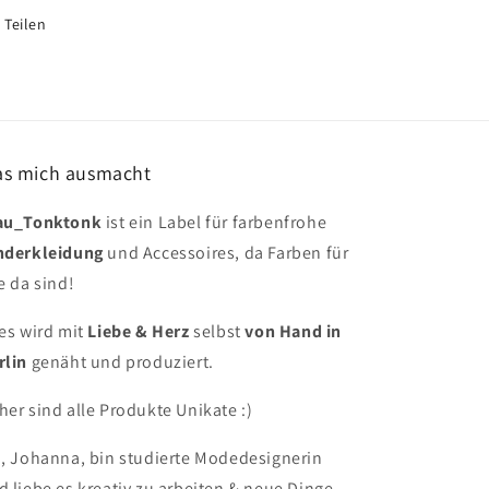
Teilen
s mich ausmacht
au_Tonktonk
ist ein Label für farbenfrohe
nderkleidung
und Accessoires, da Farben für
e da sind!
les wird mit
Liebe & Herz
selbst
von Hand in
rlin
genäht und produziert.
her sind alle Produkte Unikate :)
h, Johanna, bin studierte Modedesignerin
d liebe es kreativ zu arbeiten & neue Dinge