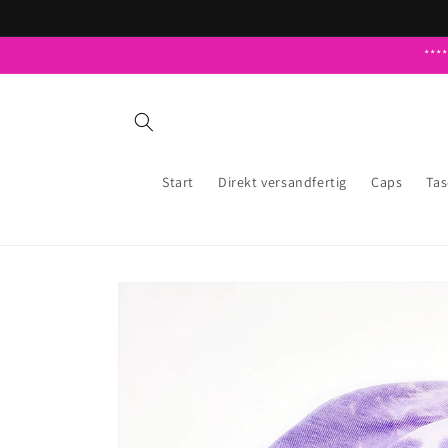
Direkt
zum
Inhalt
***
Start
Direkt versandfertig
Caps
Ta
Zu
Produktinformationen
springen