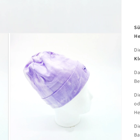
Sü
He
Di
Kl
Da
Be
Di
od
He
Di
Ba