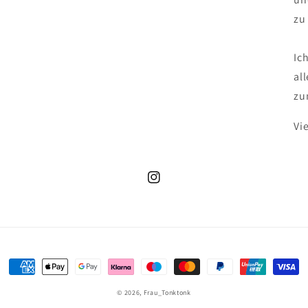
zu
Ic
al
zu
Vi
Instagram
Zahlungsmethoden
© 2026,
Frau_Tonktonk