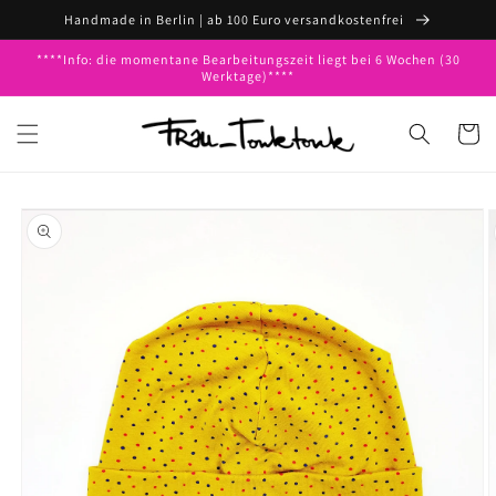
Direkt
Handmade in Berlin | ab 100 Euro versandkostenfrei
zum
Inhalt
****Info: die momentane Bearbeitungszeit liegt bei 6 Wochen (30
Werktage)****
Warenko
oduktinformationen
ringen