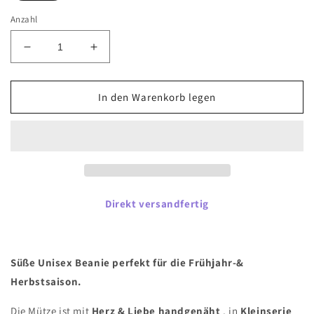
Anzahl
Verringere
Erhöhe
die
die
Menge
Menge
für
für
In den Warenkorb legen
Beanie
Beanie
&quot;Ida&quot;
&quot;Ida&quot;
Gr.
Gr.
50-
50-
52
52
Direkt versandfertig
Süße Unisex Beanie perfekt für die Frühjahr-&
Herbstsaison.
Die Mütze ist mit
Herz & Liebe handgenäht
, in
Kleinserie